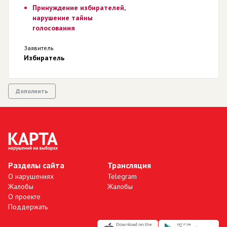
Принуждение избирателей,
нарушение тайны
голосования
Заявитель
Избиратель
Дополнить
Разделы сайта
Трансляция
О нарушениях
Telegram
Жалобы
Жалобы
О проекте
Поддержать