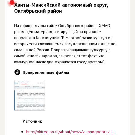
Ханты-Мансийский автономный округ,
Октябрьский район
На официальном сайте Октябрьского района ХМАО
размещён материал, агитирующий за принятие
поправок в Конституцию: "В многообразии культур и в
исторически сложившемся государственном единстве -
сила нашей России. Поправки защищают культурную
самобытность народов, закрепляют тот факт, что
культурное наследие охраняется государством".
Прикрепленные файлы
Источник
http://oktregion.ru/about/news/v_mnogoobrazii_kultur_i_istoricheski_slozhivshemsya_gosudarstvennom_edinstve_sila_nashey_rossi