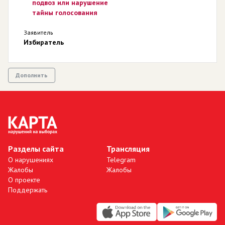
подвоз или нарушение
тайны голосования
Заявитель
Избиратель
Дополнить
Разделы сайта
Трансляция
О нарушениях
Telegram
Жалобы
Жалобы
О проекте
Поддержать