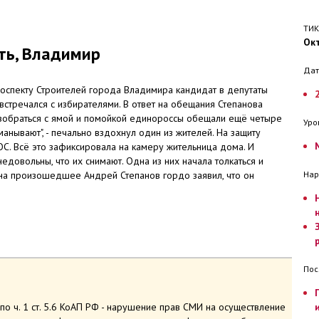
ТИК
Ок
ть, Владимир
Дат
роспекту Строителей города Владимира кандидат в депутаты
 встречался с избирателями. В ответ на обещания Степанова
азобраться с ямой и помойкой единороссы обещали ещё четыре
Уро
манывают", - печально вздохнул один из жителей. На защиту
ОС. Всё это зафиксировала на камеру жительница дома. И
едовольны, что их снимают. Одна из них начала толкаться и
 на произошедшее Андрей Степанов гордо заявил, что он
Нар
Пос
о ч. 1 ст. 5.6 КоАП РФ - нарушение прав СМИ на осуществление