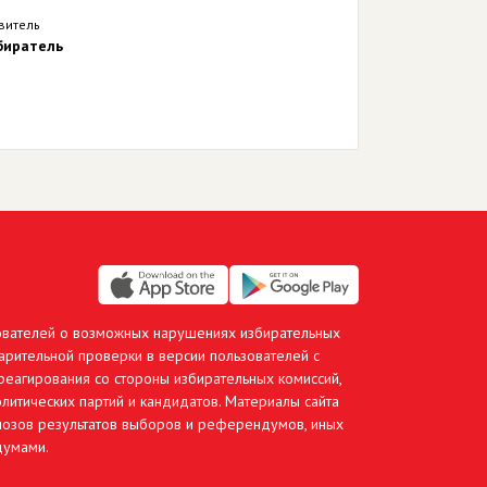
витель
биратель
ователей о возможных нарушениях избирательных
арительной проверки в версии пользователей с
еагирования со стороны избирательных комиссий,
литических партий и кандидатов. Материалы сайта
гнозов результатов выборов и референдумов, иных
думами.