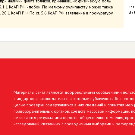
при наличии факта толчков, причинивших физическую боль,
6.1.1 КоАП РФ - побои. По мелкому хулиганству можно также
Зая
Из
. 20.1 КоАП РФ. По ст. 5.6 КоАП РФ заявление в прокуратуру
Материалы сайта являются добровольными сообщениями польз
стандартов и законодательства, которые публикуются без предв
целью проверки содержащихся в них сведений и принятия мер р
правоохранительных органов, средств массовой информации, по
не являются результатами опросов общественного мнения, про
исследований, связанных с проводимыми выборами и референ