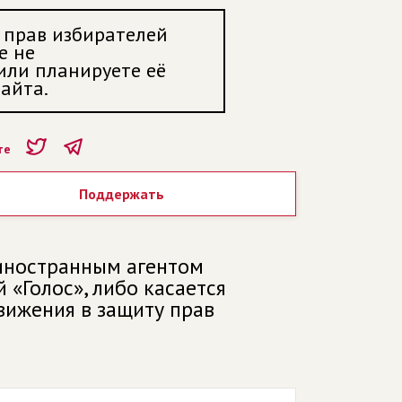
 прав избирателей
е не
 или планируете её
айта.
те
Поддержать
 иностранным агентом
«Голос», либо касается
вижения в защиту прав