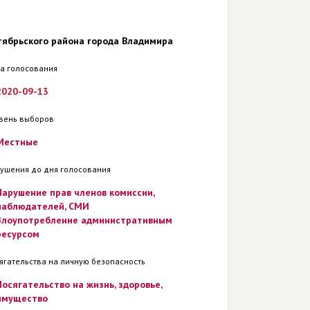
тябрьского района города Владимира
а голосования
2020-09-13
вень выборов
Местные
ушения до дня голосования
Нарушение прав членов комиссии,
наблюдателей, СМИ
Злоупотребление административным
ресурсом
ягательства на личную безопасность
Посягательство на жизнь, здоровье,
имущество