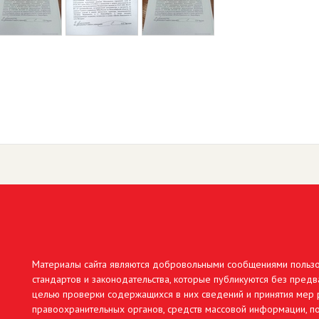
Материалы сайта являются добровольными сообщениями польз
стандартов и законодательства, которые публикуются без предв
целью проверки содержащихся в них сведений и принятия мер р
правоохранительных органов, средств массовой информации, по