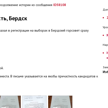
родолжение истории из сообщения
ID
58108
Дат
ть, Бердск
Уро
казал в регистрации на выборах в Бердский горсовет сразу
Нар
Зая
ой.
Из
юста. В письме указывается на якобы причастность кандидатов к