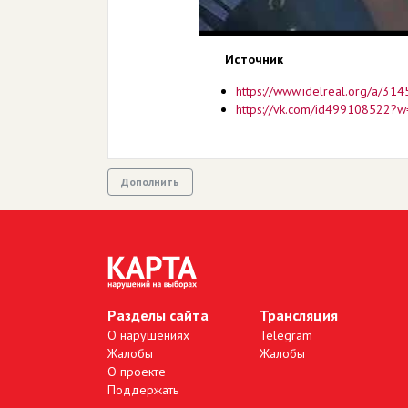
Источник
https://www.idelreal.org/a/31
https://vk.com/id499108522?
Дополнить
Разделы сайта
Трансляция
О нарушениях
Telegram
Жалобы
Жалобы
О проекте
Поддержать