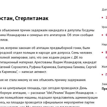
Дат
стан, Стерлитамак
Уро
ез объяснения причин задержали кандидата в депутаты Госдумы
дима Искандарова и семерых его агитаторов. Об этом сообщил
уллов.
Нар
сия, вопреки законам об агитации предвыборной гонки, были
ородской отдел полиции в народе для допроса. Семь человек
полной экипировке, зато, что они ходили рядом с ДК по
гитационный материал. Арестованы: Вадим Искандаров, кандидат
Евгений Сорокотяга, Руфина Каримова, Екатерина Галиева, Сергей
Жа
Каримова", — написал активист.
ция не стала никому из них объяснять причину задержания.
Зая
и на центральную площадь, где сегодня проводился День
Пр
орную агитацию, — рассказал "Idel.Реалии" Вадим Искандаров. —
хали полицейские машины, подошел представитель администрации
здесь, на площади проводится официальное мероприятие партии
иции удалить нас. Мы сперва отошли, но тут поступила