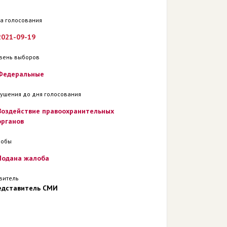
а голосования
2021-09-19
вень выборов
Федеральные
ушения до дня голосования
Воздействие правоохранительных
органов
лобы
Подана жалоба
витель
едставитель СМИ