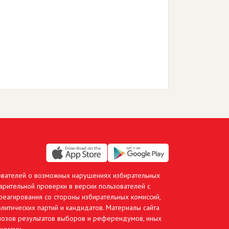
ователей о возможных нарушениях избирательных
арительной проверки в версии пользователей с
еагирования со стороны избирательных комиссий,
литических партий и кандидатов. Материалы сайта
гнозов результатов выборов и референдумов, иных
думами.