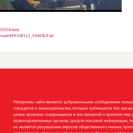
455554.html
w=wall499108522_5046%2Fall
Материалы сайта являются добровольными сообщениями польз
стандартов и законодательства, которые публикуются без предв
целью проверки содержащихся в них сведений и принятия мер р
правоохранительных органов, средств массовой информации, по
не являются результатами опросов общественного мнения, про
исследований, связанных с проводимыми выборами и референ