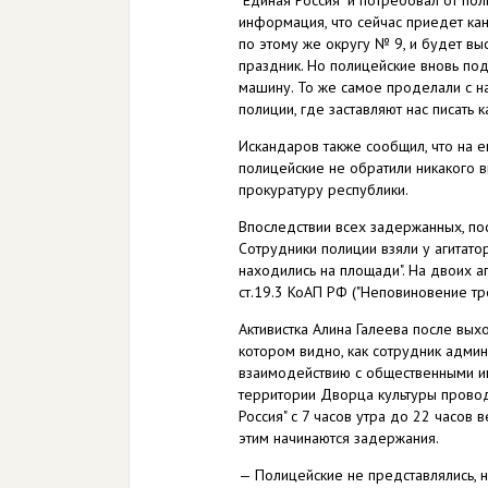
информация, что сейчас приедет кан
по этому же округу № 9, и будет вы
праздник. Но полицейские вновь подо
машину. То же самое проделали с н
полиции, где заставляют нас писать 
Искандаров также сообщил, что на е
полицейские не обратили никакого 
прокуратуру республики.
Впоследствии всех задержанных, пос
Сотрудники полиции взяли у агитато
находились на площади". На двоих а
ст.19.3 КоАП РФ ("Неповиновение тр
Активистка Алина Галеева после вых
котором видно, как сотрудник адми
взаимодействию с общественными инс
территории Дворца культуры провод
Россия" с 7 часов утра до 22 часов в
этим начинаются задержания.
— Полицейские не представлялись, н