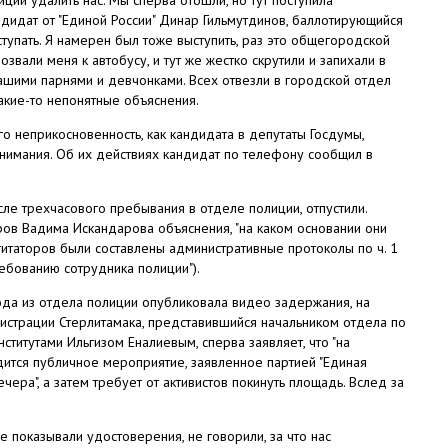
дидат от "Единой России" Динар Гильмутдинов, баллотирующийся
ступать. Я намерен был тоже выступить, раз это общегородской
звали меня к автобусу, и тут же жестко скрутили и запихали в
ашими парнями и девчонками. Всех отвезли в городской отдел
какие-то непонятные объяснения.
го неприкосновенность, как кандидата в депутаты Госдумы,
внимания. Об их действиях кандидат по телефону сообщил в
ле трехчасового пребывания в отделе полиции, отпустили.
ров Вадима Искандарова объяснения, "на каком основании они
гитаторов были составлены административные протоколы по ч. 1
ебованию сотрудника полиции").
ода из отдела полиции опубликовала видео задержания, на
нистрации Стерлитамака, представившийся начальником отдела по
титутами Ильгизом Еналиевым, сперва заявляет, что "на
ится публичное мероприятие, заявленное партией "Единая
ечера", а затем требует от активистов покинуть площадь. Вслед за
е показывали удостоверения, не говорили, за что нас