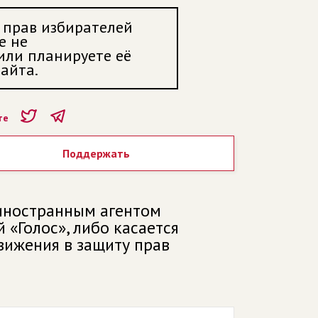
 прав избирателей
е не
 или планируете её
айта.
те
Поддержать
 иностранным агентом
«Голос», либо касается
вижения в защиту прав