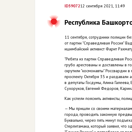
ID
59072
12 сентября 2021, 11:49
Республика Башкорто
11 сентября, сотрудники полиции б
от партии "Справедливая Россия" Ва
ишимбайский активист Фарит Рахмат
"Ребята из партии Справедливая Рос
грубо арестованы и доставлены в г
скрутили "космонавты" Россвардии в 
проспекту Октября 35 и раздавали а
в депутаты Госдумы, Алина Галеева, 
Сухоруков, Евгений Федоров, Карина 
Как успели пояснить активисты, поли
— Мы пришли со своими материалам
города, проводить законную предвыб
Буквально, через пять минут подъе
Стерлитамака, который заявил, что 
"Единая Россия" и потребовал от пол