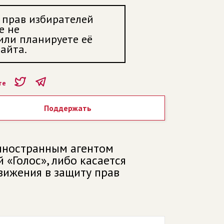
 прав избирателей
е не
 или планируете её
айта.
те
Поддержать
 иностранным агентом
«Голос», либо касается
вижения в защиту прав