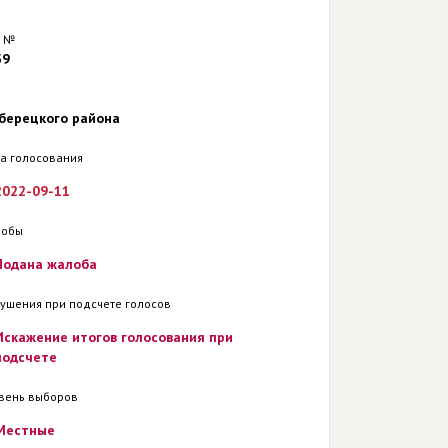
 №
59
берецкого района
а голосования
2022-09-11
лобы
Подана жалоба
ушения при подсчете голосов
Искажение итогов голосования при
подсчете
вень выборов
Местные