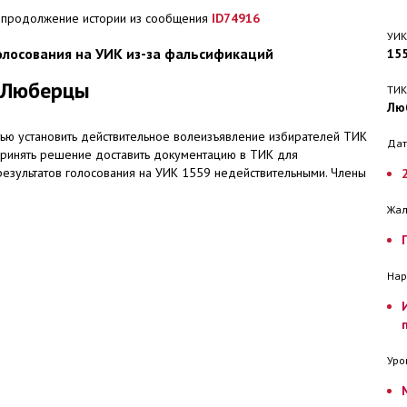
 продолжение истории из сообщения
ID
74916
УИК
олосования на УИК из-за фальсификаций
15
, Люберцы
ТИК
Лю
тью установить действительное волеизъявление избирателей ТИК
Дат
инять решение доставить документацию в ТИК для
результатов голосования на УИК 1559 недействительными. Члены
Жа
Нар
Уро