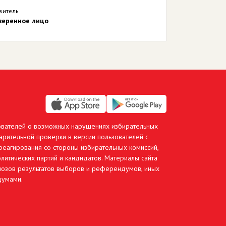
витель
веренное лицо
ователей о возможных нарушениях избирательных
арительной проверки в версии пользователей с
еагирования со стороны избирательных комиссий,
литических партий и кандидатов. Материалы сайта
гнозов результатов выборов и референдумов, иных
думами.