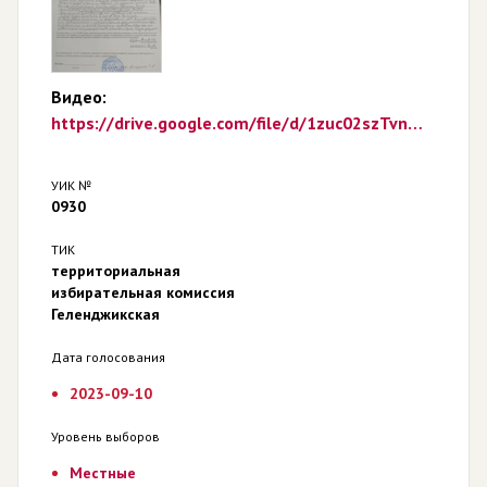
Видео:
https://drive.google.com/file/d/1zuc02szTvn6lnezW2Qm5cNuyNpdfHqD6/view?usp=sharing
УИК №
0930
ТИК
территориальная
избирательная комиссия
Геленджикская
Дата голосования
2023-09-10
Уровень выборов
Местные